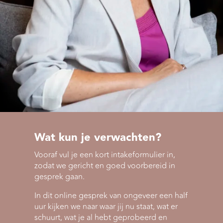
Wat kun je verwachten?
Vooraf vul je een kort intakeformulier in,
zodat we gericht en goed voorbereid in
gesprek gaan.
In dit online gesprek van ongeveer een half
uur kijken we naar waar jij nu staat, wat er
schuurt, wat je al hebt geprobeerd en