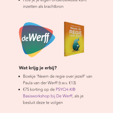
Hoe je je eigen onderbewuste kunt
inzetten als krachtbron
Wat krijg je erbij?
Boekje ‘Neem de regie over jezelf’ van
Paula van der Werff (t.w.v. €13)
€75 korting op de
PSYCH-K®
Basisworkshop bij De Werff
, als je
besluit deze te volgen