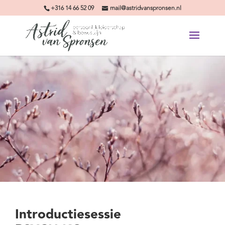
+316 14 66 52 09
mail@astridvanspronsen.nl
Introductiesessie