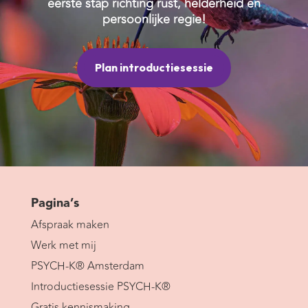
eerste stap richting rust, helderheid en
persoonlijke regie!
Plan introductiesessie
Pagina’s
Afspraak maken
Werk met mij
PSYCH-K® Amsterdam
Introductiesessie PSYCH-K®
Gratis kennismaking